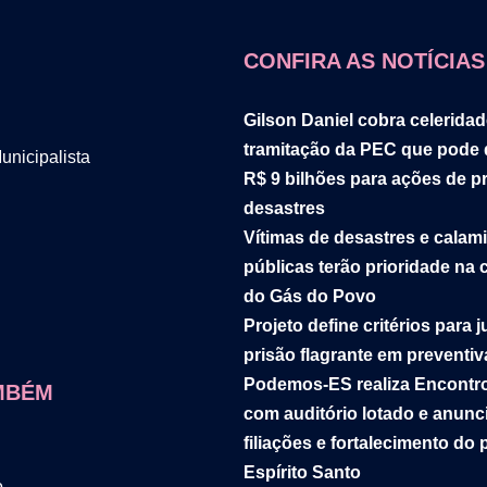
CONFIRA AS NOTÍCIAS
Gilson Daniel cobra celerida
tramitação da PEC que pode d
nicipalista
R$ 9 bilhões para ações de p
desastres
Vítimas de desastres e calam
públicas terão prioridade na
do Gás do Povo
Projeto define critérios para j
prisão flagrante em preventiv
Podemos-ES realiza Encontr
MBÉM
com auditório lotado e anunc
filiações e fortalecimento do 
Espírito Santo
o