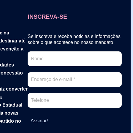
INSCREVA-SE
de na
Se inscreva e receba notícias e informações
estinar até
sobre o que acontece no nosso mandato
revenção a
idades
 concessão
uiz converter
a
o Estadual
ia novas
partido no