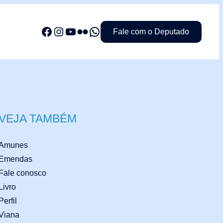
Facebook
Instagram
YouTube
Flickr
WhatsApp
Fale com o Deputado
VEJA TAMBÉM
Amunes
Emendas
Fale conosco
Livro
Perfil
Viana