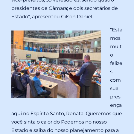
presidentes de Câmara; e dois secretários de
Estado”, apresentou Gilson Daniel.
“Esta
mos
muit
o
felize
s
com
sua
pres
ença
aqui no Espírito Santo, Renata! Queremos que
você sinta o calor do Podemos no nosso
Estado e saiba do nosso planejamento para a